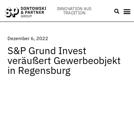
INNOVATION AUS
TRADITION
Dezember 6, 2022
S&P Grund Invest
veräußert Gewerbeobjekt
in Regensburg
Erlangen, den 06. Dezember 2022 –
Die S&P
Grund Invest, eine Beteiligung der Sontowski &
Partner Group, hat eine Gewerbeimmobilie in
Regensburg an einen französischen
Publikumsfonds verkauft. Die Parteien haben
über den Kaufpreis Stillschweigen vereinbart.