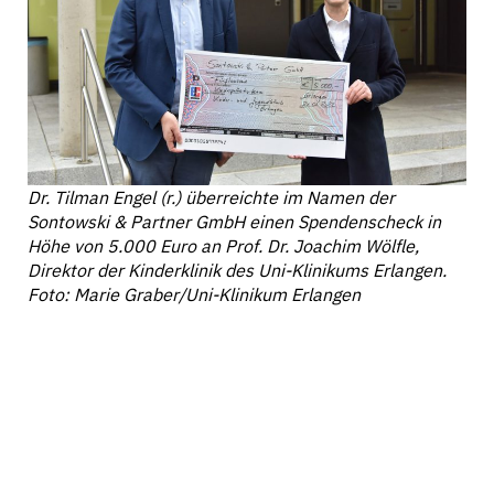
Dr. Tilman Engel (r.) überreichte im Namen der
Sontowski & Partner GmbH einen Spendenscheck in
Höhe von 5.000 Euro an Prof. Dr. Joachim Wölfle,
Direktor der Kinderklinik des Uni-Klinikums Erlangen.
Foto: Marie Graber/Uni-Klinikum Erlangen
Hilfe für schwer kranke Kinder und Jugendliche
statt Weihnachtspräsente für Kunden,
Geschäftspartnerinnen und -partner – unter diesem
Motto spendete die Erlanger Sontowski & Partner
GmbH nun bereits zum fünften Mal in Folge 5.000