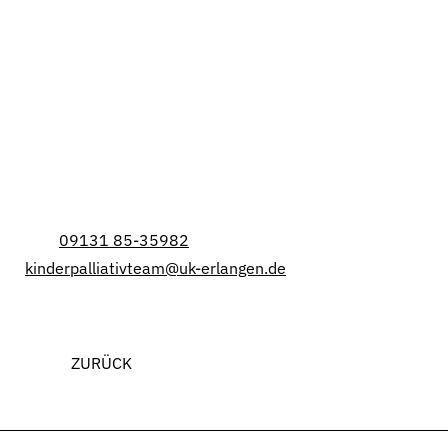
Patientinnen und Patienten ein hohes Maß an
Lebensqualität im häuslichen Umfeld zu ermöglichen.
Betreut werden beispielsweise Kinder mit
unterschiedlichen Krebsarten, schweren
neurologischen Leiden sowie Herz- und
Stoffwechselerkrankungen.
Weitere Informationen:
Dr. Chara Gravou-Apostolatou
Tel.:
09131 85-35982
kinderpalliativteam@uk-erlangen.de
ZURÜCK