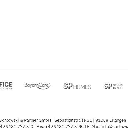
Partner war Tilman Engel für knapp 10 Jahre bei Rödl & Partne
se mit Schwerpunkt im Rechnungswesen an der Schnittstelle z
rnehmensberatung auf. Bei Sontowski & Partner trat er ursprü
h für die Themen Business Development und Risikomanagemen
Sontowski & Partner GmbH | Sebastianstraße 31 | 91058 Erlangen
49 9131 777 5-0
| Fax: +49 9131 777 5-40 | E-Mail:
info@sontows