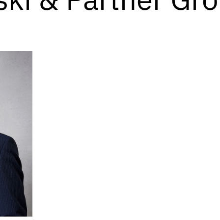
Erlangen, den 29. November 2021 – Die auf Im
spezialisierte Beteiligungsgesellschaft Sontow
Engel zum 1. Januar 2022 in die Geschäftsfüh
komplettiert die Riege der nachfolgenden Gene
Geschäftsführung um Sven Sontowski und Dr. H
Verantwortung fallen die Bereiche Rechnungsw
Steuer-, Gesellschafts- und Aufsichtsrecht.