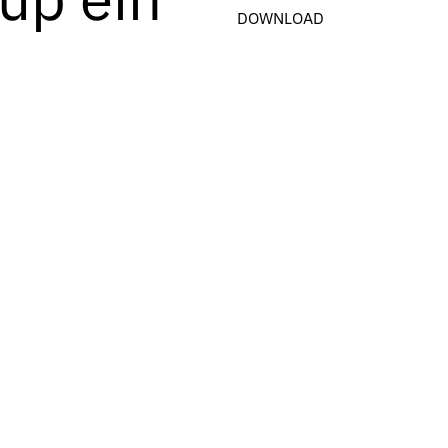
DOWNLOAD
mobilienwirtschaft
ski & Group hat Dr. Tilman
rung berufen. Der 47-Jährige
ration in der
enrik Medla. In seine
esen, Controlling & IT sowie