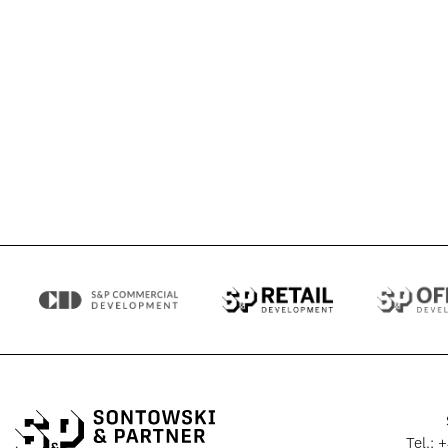
Vor seiner Zeit bei Sontowski & 
breitgefächerte Beraterexperti
Jahresabschlussprüfung und Unte
ein und war unter anderem auc
Tel.:
+