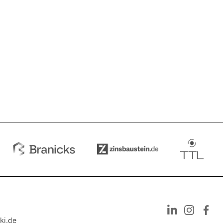
r tätig und baute dort eine
wischen
nglich als Leiter Controlling
t zuständig.
ki.de